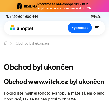
Potkáme se na Reshoperu 15. 10.?
Přijď na největší e-commerce akci v ČR.
+420 604 600 444
Přihlásit
Vyzkoušet
Obchod byl ukončen
Obchod byl ukončen
Obchod
www.vitek.cz
byl ukončen
Pokud jste majitel tohoto e-shopu a máte zájem o jeho
obnovení, tak se na nás prosím obraťte.