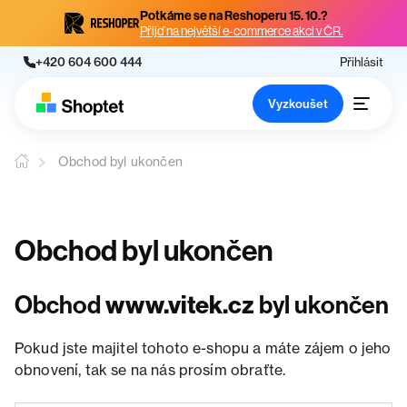
Potkáme se na Reshoperu 15. 10.?
Přijď na největší e-commerce akci v ČR.
+420 604 600 444
Přihlásit
Vyzkoušet
Obchod byl ukončen
Obchod byl ukončen
Obchod
www.vitek.cz
byl ukončen
Pokud jste majitel tohoto e-shopu a máte zájem o jeho
obnovení, tak se na nás prosím obraťte.