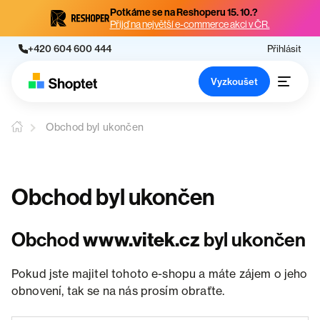
Potkáme se na Reshoperu 15. 10.?
Přijď na největší e-commerce akci v ČR.
+420 604 600 444
Přihlásit
Vyzkoušet
Obchod byl ukončen
Obchod byl ukončen
Obchod
www.vitek.cz
byl ukončen
Pokud jste majitel tohoto e-shopu a máte zájem o jeho
obnovení, tak se na nás prosím obraťte.