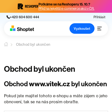
Potkáme se na Reshoperu 15. 10.?
Přijď na největší e-commerce akci v ČR.
+420 604 600 444
Přihlásit
Vyzkoušet
Obchod byl ukončen
Obchod byl ukončen
Obchod
www.vitek.cz
byl ukončen
Pokud jste majitel tohoto e-shopu a máte zájem o jeho
obnovení, tak se na nás prosím obraťte.