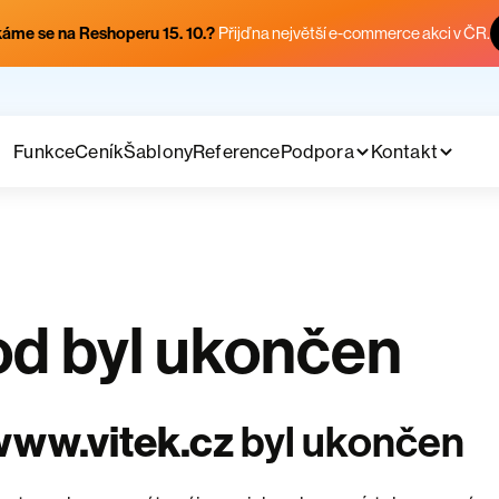
áme se na Reshoperu 15. 10.?
Přijď na největší e-commerce akci v ČR.
Funkce
Ceník
Šablony
Reference
Podpora
Kontakt
d byl ukončen
www.vitek.cz
byl ukončen