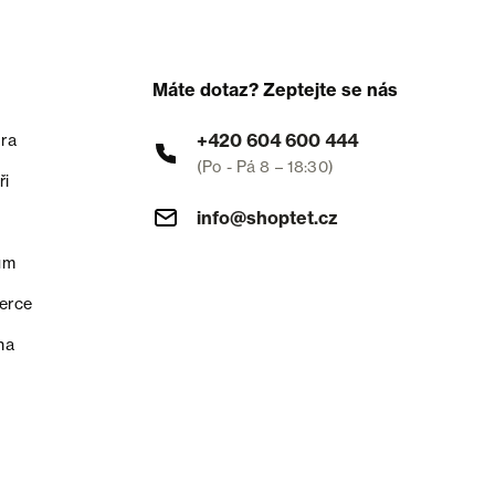
Máte dotaz? Zeptejte se nás
+420 604 600 444
ra
(Po - Pá 8 – 18:30)
ři
info@shoptet.cz
um
erce
na