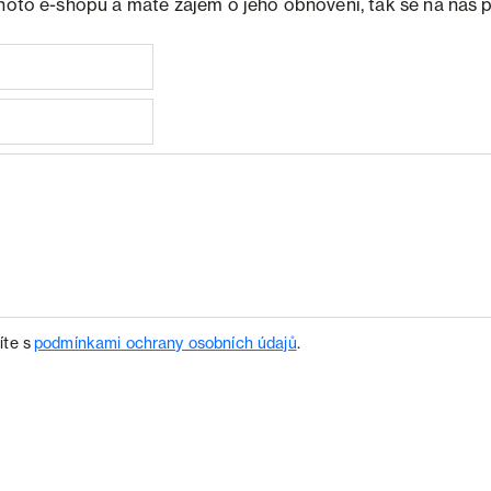
ohoto e-shopu a máte zájem o jeho obnovení, tak se na nás 
íte s
podmínkami ochrany osobních údajů
.