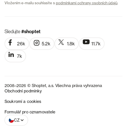
Vložením e-mailu souhlasíte s
podmínkami ochrany osobních údajů
.
Sledujte
#shoptet
26k
5.2k
1.8k
11.7k
7k
2008–2026 © Shoptet, a.s. Všechna práva vyhrazena
Obchodní podmínky
Soukromí a cookies
SK
Formulář pro oznamovatele
CZ