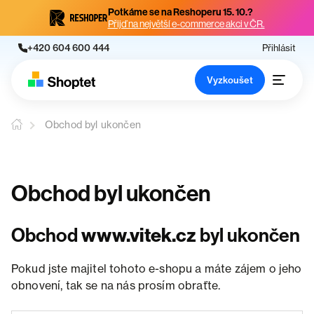
Potkáme se na Reshoperu 15. 10.?
Přijď na největší e-commerce akci v ČR.
+420 604 600 444
Přihlásit
Vyzkoušet
Obchod byl ukončen
Obchod byl ukončen
Obchod
www.vitek.cz
byl ukončen
Pokud jste majitel tohoto e-shopu a máte zájem o jeho
obnovení, tak se na nás prosím obraťte.