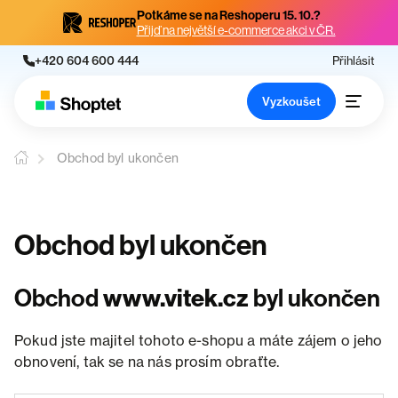
Potkáme se na Reshoperu 15. 10.?
Přijď na největší e-commerce akci v ČR.
+420 604 600 444
Přihlásit
Vyzkoušet
Obchod byl ukončen
Obchod byl ukončen
Obchod
www.vitek.cz
byl ukončen
Pokud jste majitel tohoto e-shopu a máte zájem o jeho
obnovení, tak se na nás prosím obraťte.