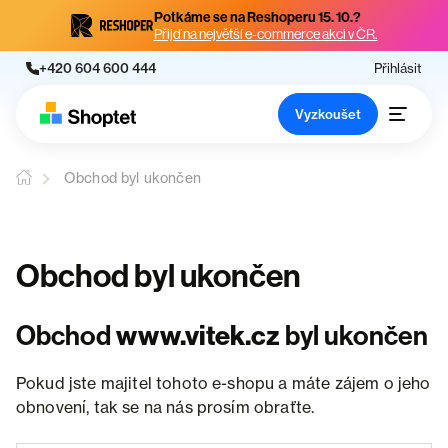
Potkáme se na Reshoperu 15. 10.?
Přijď na největší e-commerce akci v ČR.
+420 604 600 444
Přihlásit
Vyzkoušet
Obchod byl ukončen
Obchod byl ukončen
Obchod
www.vitek.cz
byl ukončen
Pokud jste majitel tohoto e-shopu a máte zájem o jeho
obnovení, tak se na nás prosím obraťte.