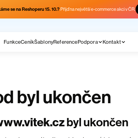
áme se na Reshoperu 15. 10.?
Přijď na největší e-commerce akci v ČR.
Funkce
Ceník
Šablony
Reference
Podpora
Kontakt
d byl ukončen
www.vitek.cz
byl ukončen