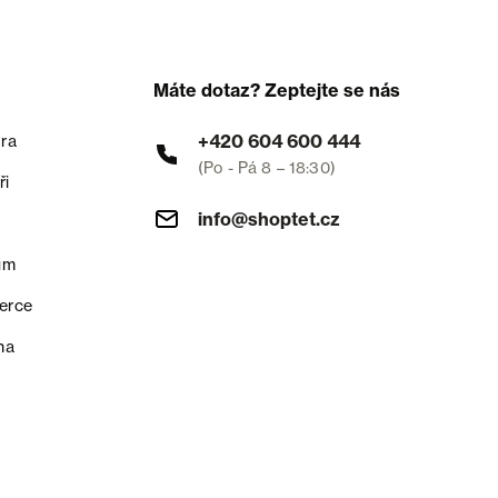
Máte dotaz? Zeptejte se nás
+420 604 600 444
ra
(Po - Pá 8 – 18:30)
ři
info@shoptet.cz
um
erce
na