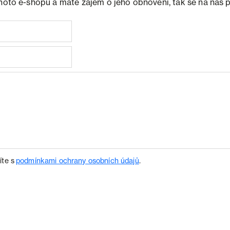
ohoto e-shopu a máte zájem o jeho obnovení, tak se na nás 
íte s
podmínkami ochrany osobních údajů
.