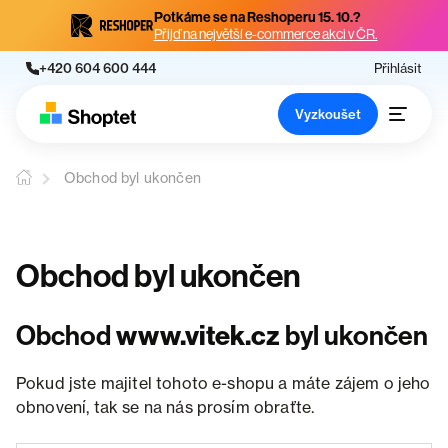
Potkáme se na Reshoperu 15. 10.?
Přijď na největší e-commerce akci v ČR.
+420 604 600 444
Přihlásit
Vyzkoušet
Obchod byl ukončen
Obchod byl ukončen
Obchod
www.vitek.cz
byl ukončen
Pokud jste majitel tohoto e-shopu a máte zájem o jeho
obnovení, tak se na nás prosím obraťte.