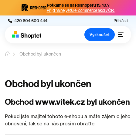
Potkáme se na Reshoperu 15. 10.?
Přijď na největší e-commerce akci v ČR.
+420 604 600 444
Přihlásit
Vyzkoušet
Obchod byl ukončen
Obchod byl ukončen
Obchod
www.vitek.cz
byl ukončen
Pokud jste majitel tohoto e-shopu a máte zájem o jeho
obnovení, tak se na nás prosím obraťte.