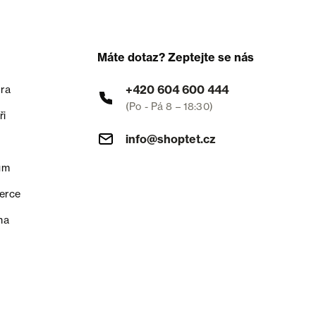
Máte dotaz? Zeptejte se nás
+420 604 600 444
ra
(Po - Pá 8 – 18:30)
ři
info@shoptet.cz
um
erce
na