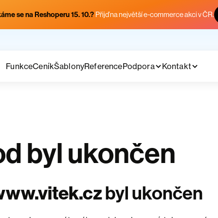
áme se na Reshoperu 15. 10.?
Přijď na největší e-commerce akci v ČR.
Funkce
Ceník
Šablony
Reference
Podpora
Kontakt
d byl ukončen
www.vitek.cz
byl ukončen