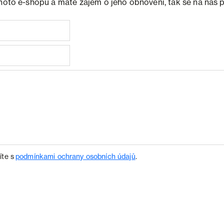
ohoto e-shopu a máte zájem o jeho obnovení, tak se na nás 
íte s
podmínkami ochrany osobních údajů
.