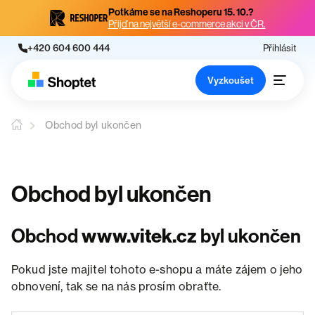
Potkáme se na Reshoperu 15. 10.?
Přijď na největší e-commerce akci v ČR.
+420 604 600 444
Přihlásit
Vyzkoušet
Obchod byl ukončen
Obchod byl ukončen
Obchod
www.vitek.cz
byl ukončen
Pokud jste majitel tohoto e-shopu a máte zájem o jeho
obnovení, tak se na nás prosím obraťte.