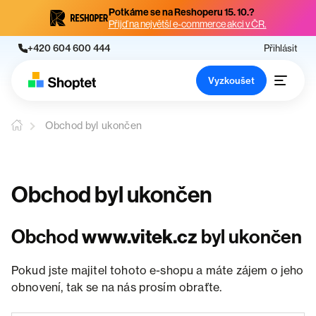
Potkáme se na Reshoperu 15. 10.?
Přijď na největší e-commerce akci v ČR.
+420 604 600 444
Přihlásit
Vyzkoušet
Obchod byl ukončen
Obchod byl ukončen
Obchod
www.vitek.cz
byl ukončen
Pokud jste majitel tohoto e-shopu a máte zájem o jeho
obnovení, tak se na nás prosím obraťte.