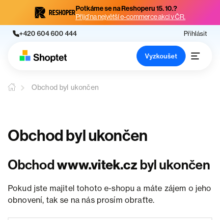
Potkáme se na Reshoperu 15. 10.?
Přijď na největší e-commerce akci v ČR.
+420 604 600 444
Přihlásit
Vyzkoušet
Obchod byl ukončen
Obchod byl ukončen
Obchod
www.vitek.cz
byl ukončen
Pokud jste majitel tohoto e-shopu a máte zájem o jeho
obnovení, tak se na nás prosím obraťte.