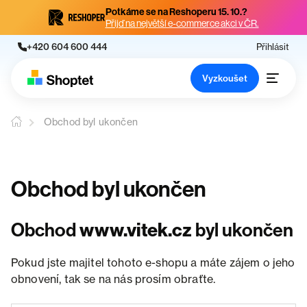
Potkáme se na Reshoperu 15. 10.?
Přijď na největší e-commerce akci v ČR.
+420 604 600 444
Přihlásit
Vyzkoušet
Obchod byl ukončen
Obchod byl ukončen
Obchod
www.vitek.cz
byl ukončen
Pokud jste majitel tohoto e-shopu a máte zájem o jeho
obnovení, tak se na nás prosím obraťte.