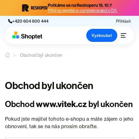
Potkáme se na Reshoperu 15. 10.?
Přijď na největší e-commerce akci v ČR.
+420 604 600 444
Přihlásit
Vyzkoušet
Obchod byl ukončen
Obchod byl ukončen
Obchod
www.vitek.cz
byl ukončen
Pokud jste majitel tohoto e-shopu a máte zájem o jeho
obnovení, tak se na nás prosím obraťte.